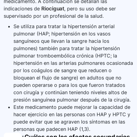
cómo desechar de forma segura.
medicamento. A continuación se detallan las
informar a todos los profesionales de la salud
indicaciones de
Riociguat
, pero su uso debe ser
que lo traten que está tomando este
supervisado por un profesional de la salud.
medicamento. Además, este medicamento está
contraindicado en pacientes con hipertensión
Se utiliza para tratar la hipertensión arterial
pulmonar asociada a neumonía intersticial
pulmonar (HAP; hipertensión en los vasos
idiopática. La Agencia Reguladora Local
sanguíneos que llevan la sangre hacia los
establece medidas específicas de vigilancia
pulmones) también para tratar la hipertensión
para los profesionales de la salud que
pulmonar tromboembólica crónica (HPTC; la
prescriben riociguat.
hipertensión en las arterias pulmonares ocasionada
por los coágulos de sangre que reducen o
bloquean el flujo de sangre) en adultos que no
pueden operarse o para los que fueron tratados
con cirugía y continúan teniendo niveles altos de
presión sanguínea pulmonar después de la cirugía.
Este medicamento puede mejorar la capacidad de
hacer ejercicio en las personas con HAP y HPTC y
puede evitar que se agraven los síntomas en las
personas que padecen HAP (1,3).