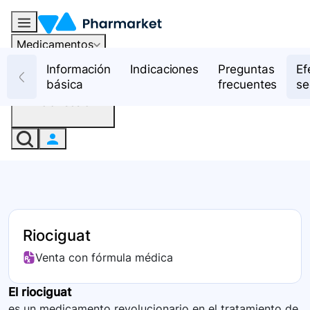
Medicamentos
Recursos
Información
Indicaciones
Preguntas
Ef
básica
frecuentes
se
Iniciar sesión
Riociguat
Venta con fórmula médica
El riociguat
es un medicamento revolucionario en el tratamiento de