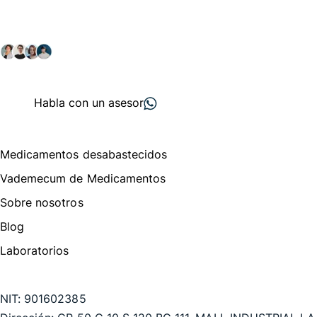
Explora nuestras soluciones y servicios para el sector
salud y farmacéutico.
+ 2000
proveedores
nos recomiendan
Habla con un asesor
Menú de navegación
Medicamentos desabastecidos
Vademecum de Medicamentos
Sobre nosotros
Blog
Laboratorios
Te puede interesar
NIT:
901602385