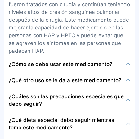
fueron tratados con cirugía y continúan teniendo
niveles altos de presión sanguínea pulmonar
después de la cirugía. Este medicamento puede
mejorar la capacidad de hacer ejercicio en las
personas con HAP y HPTC y puede evitar que
se agraven los síntomas en las personas que
padecen HAP.
¿Cómo se debe usar este medicamento?
La presentación de riociguat es en tabletas para
¿Qué otro uso se le da a este medicamento?
tomar por vía oral. Generalmente se toma con o
sin alimentos tres veces al día. Tómelo siempre
No se proporcionó información sobre otros usos
¿Cuáles son las precauciones especiales que
en el mismo horario y siga las instrucciones que
específicos de riociguat fuera de su aplicación
debo seguir?
se encuentran en la etiqueta del medicamento.
en el tratamiento de la HAP y la HPTC.
Tome este medicamento exactamente como se
Las precauciones especiales incluyen informar
¿Qué dieta especial debo seguir mientras
le indique, no tome más ni menos cantidad del
al médico sobre alergias al riociguat o cualquier
tomo este medicamento?
medicamento, ni lo tome con más frecuencia de
otro medicamento, el uso actual o pasado de
lo que indica la receta del médico. Es posible
medicamentos específicos como dinitrato de
No se especificaron restricciones dietéticas