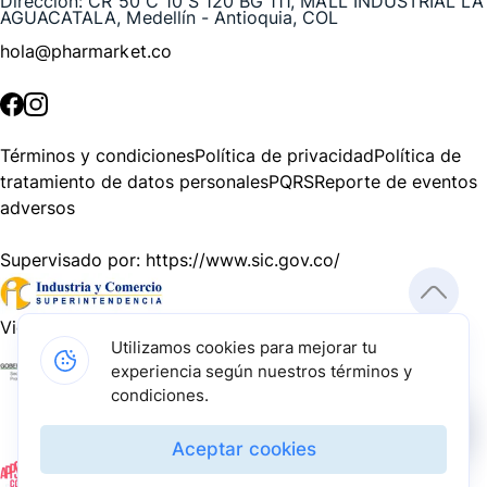
Dirección:
CR 50 C 10 S 120 BG 111, MALL INDUSTRIAL LA
AGUACATALA, Medellín - Antioquia, COL
hola@pharmarket.co
©
2026
Pharmarket. Todos los derechos reservados.
Términos y condiciones
Política de privacidad
Política de
tratamiento de datos personales
PQRS
Reporte de eventos
adversos
Supervisado por:
https://www.sic.gov.co/
Vigilado por:
https://www.dssa.gov.co/
Utilizamos cookies para mejorar tu
experiencia según nuestros términos y
Gracias a nuestros impulsadores, podemos presentarte la
condiciones.
solución tecnológica más avanzada para resolver los
desafíos farmacéuticos de la actualidad.
Aceptar cookies