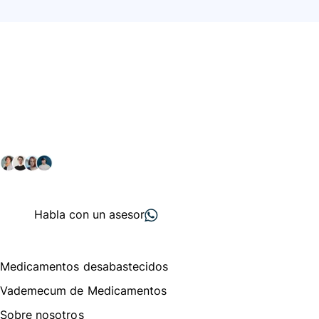
Conéctate con nuestra
comunidad farmacéutica
Explora nuestras soluciones y servicios para el sector
salud y farmacéutico.
+ 2000
proveedores
nos recomiendan
Habla con un asesor
Menú de navegación
Medicamentos desabastecidos
Vademecum de Medicamentos
Sobre nosotros