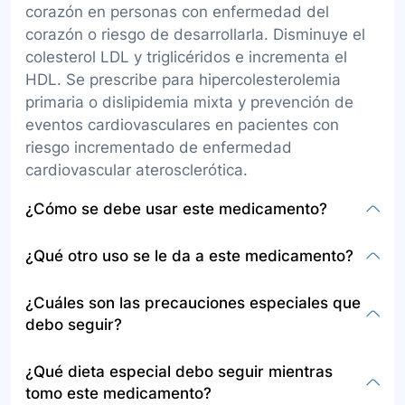
corazón en personas con enfermedad del
corazón o riesgo de desarrollarla. Disminuye el
colesterol LDL y triglicéridos e incrementa el
HDL. Se prescribe para hipercolesterolemia
primaria o dislipidemia mixta y prevención de
eventos cardiovasculares en pacientes con
riesgo incrementado de enfermedad
cardiovascular aterosclerótica.
¿Cómo se debe usar este medicamento?
La rosuvastatina viene en tabletas para tomar
¿Qué otro uso se le da a este medicamento?
por vía oral con o sin alimentos,
aproximadamente a la misma hora todos los
Además de los mencionados para reducir
¿Cuáles son las precauciones especiales que
días, según indicación médica. Se inicia con una
niveles de colesterol y prevenir eventos
debo seguir?
dosis baja que puede ajustarse cada 2 a 4
cardiovasculares, puede ser utilizado en
semanas. Continuar el tratamiento incluso si se
menores de 6 a 17 años con hipercolesterolemia
Informar al médico si se es alérgico a la
¿Qué dieta especial debo seguir mientras
siente bien, evitando dejarlo sin consultar al
homocigótica familiar, bajo estricta supervisión
rosuvastatina o si se están tomando otros
tomo este medicamento?
médico. En caso de olvido, tomar la dosis tan
médica.
medicamentos que podrían interactuar. Evitar el