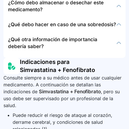
¿Cómo debo almacenar o desechar este
No tome dos dosis en un período menor de 12
muscular, micción menos frecuente, pérdida de
medicamento?
horas.
apetito, ictericia, fiebre, sarpullido, dificultad
para respirar, y dolor de articulaciones. También
Guarde el medicamento en un recipiente
¿Qué debo hacer en caso de una sobredosis?
pueden presentarse síntomas menos graves
cerrado a temperatura ambiente, lejos del calor,
como estreñimiento, dolor de estómago,
la humedad y la luz directa. Consulte a su
En caso de sobredosis, busque atención médica
¿Qué otra información de importancia
náuseas y dolor de cabeza. Informe a su médico
farmacéutico o médico para conocer el método
de emergencia o contacte inmediatamente a los
debería saber?
si experimenta alguno de estos síntomas.
adecuado de disposición del medicamento que
servicios de emergencia. Es importante no
no necesite.
tomar más medicamento del prescrito por su
Es fundamental seguir las indicaciones del
Indicaciones para
médico.
médico respecto al uso de
Simvastatina + Fenofibrato
simvastatina/fenofibrato, especialmente en
Consulte siempre a su médico antes de usar cualquier
pacientes con condiciones especiales como
medicamento. A continuación se detallan las
embarazo, lactancia y enfermedades hepáticas
indicaciones de
Simvastatina + Fenofibrato
, pero su
o renales. Además, es importante estar al tanto
uso debe ser supervisado por un profesional de la
de los posibles efectos secundarios y cómo
salud.
actuar ante ellos.
Puede reducir el riesgo de ataque al corazón,
derrame cerebral, y condiciones de salud