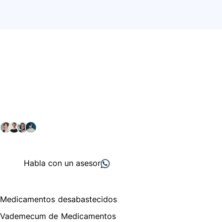
Conéctate con nuestra
comunidad farmacéutica
Explora nuestras soluciones y servicios para el sector
salud y farmacéutico.
+ 2000
proveedores
nos recomiendan
Habla con un asesor
Menú de navegación
Medicamentos desabastecidos
Vademecum de Medicamentos