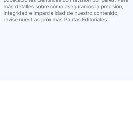
publicaciones científicas con revisión por pares. Para
más detalles sobre cómo aseguramos la precisión,
integridad e imparcialidad de nuestro contenido,
revise nuestras próximas Pautas Editoriales.
Conéctate con nuestra
comunidad farmacéutica
Explora nuestras soluciones y servicios para el sector
salud y farmacéutico.