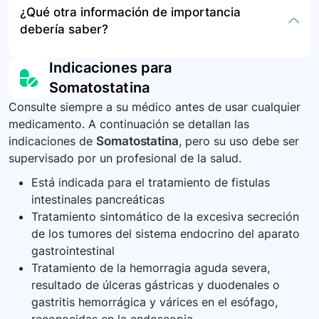
¿Qué otra información de importancia
proporcionados, pero generalmente estos
administración es controlada por profesionales
debería saber?
medicamentos deben almacenarse según las
sanitarios, se deberá actuar según los
indicaciones del fabricante y desecharse de
protocolos de emergencia de la institución de
Es importante destacar la efectividad y
Indicaciones para
acuerdo con las recomendaciones de la
salud, proporcionando el tratamiento de soporte
seguridad de la somatostatina para el
Somatostatina
institución de salud para evitar el mal uso o
necesario y monitorizando al paciente de cerca
tratamiento de hemorragias de vías digestivas
daño ambiental.
para cualquier signo adverso.
Consulte siempre a su médico antes de usar cualquier
altas secundaria a várices esofágicas, siendo
medicamento. A continuación se detallan las
comparable a medicamentos como octreótido y
indicaciones de
Somatostatina
, pero su uso debe ser
terlipresina sin diferencias significativas en
supervisado por un profesional de la salud.
mortalidad, control del sangrado y resangrado.
Está indicada para el tratamiento de fistulas
intestinales pancreáticas
Tratamiento sintomático de la excesiva secreción
de los tumores del sistema endocrino del aparato
gastrointestinal
Tratamiento de la hemorragia aguda severa,
resultado de úlceras gástricas y duodenales o
gastritis hemorrágica y várices en el esófago,