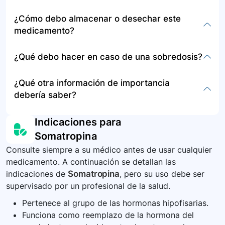
proporcionadas por su médico o consultarlo si
Los efectos secundarios incluyen diarrea,
¿Cómo debo almacenar o desechar este
esto sucede.
estreñimiento, gases, dolor de estómago,
medicamento?
náusea, dolor de cabeza, mareo, cansancio, y
dolor muscular. Si experimenta síntomas
La información específica sobre el
¿Qué debo hacer en caso de una sobredosis?
severos como latidos cardíacos irregulares,
almacenamiento o disposición no está provista,
hormigueo, cambios en la visión, edema en las
siga las instrucciones en la etiqueta del
La información específica sobre qué hacer en
¿Qué otra información de importancia
piernas, o dificultad para respirar, contacte a su
medicamento o consulte a su farmacéutico o
caso de una sobredosis no está provista. En
debería saber?
médico inmediatamente.
médico.
caso de sobredosis, busque atención médica de
emergencia o contacte a su médico
Debe ser prescrito por un médico especialista
Indicaciones para
inmediatamente.
con experiencia y formación para su uso. No se
Somatropina
debe utilizar Somatropina para el manejo de
Consulte siempre a su médico antes de usar cualquier
trastornos del aprendizaje ni en otras
medicamento. A continuación se detallan las
indicaciones no aprobadas. La utilización
indicaciones de
Somatropina
, pero su uso debe ser
indebida puede ocasionar trastornos del
supervisado por un profesional de la salud.
crecimiento o malformaciones.
Pertenece al grupo de las hormonas hipofisarias.
Funciona como reemplazo de la hormona del