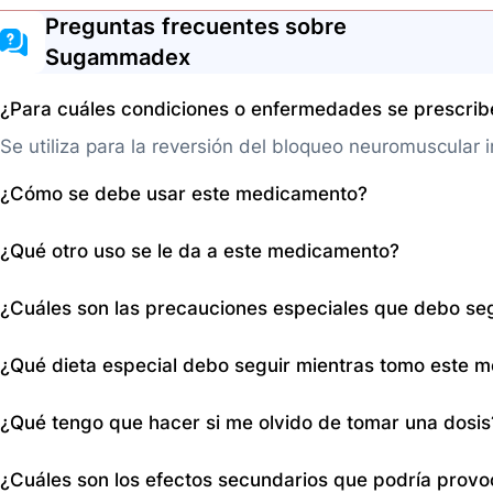
Preguntas frecuentes sobre
Sugammadex
¿Para cuáles condiciones o enfermedades se prescri
Se utiliza para la reversión del bloqueo neuromuscular 
¿Cómo se debe usar este medicamento?
La presentación es en solución para administración por 
¿Qué otro uso se le da a este medicamento?
debe usar de acuerdo a la indicación médica y ser adm
institución de atención hospitalaria.
Pertenece al grupo de los antídotos de los relajantes 
¿Cuáles son las precauciones especiales que debo se
con los bloqueantes neuromusculares rocuronio y vecur
Informe a su médico si es alérgico al sugammadex o a
¿Qué dieta especial debo seguir mientras tomo este 
cardíacos, del riñón o del hígado, anemia o anteceden
embarazada o amamantando, y los medicamentos que t
No se específica una dieta especial, pero asegúrese de
¿Qué tengo que hacer si me olvido de tomar una dosis
anticonceptivos hormonales, vitamina K, anticoagulante
reportar cualquier restricción de alimentos o suplemen
Este medicamento se administra en un entorno controla
¿Cuáles son los efectos secundarios que podría prov
aplica el caso de olvido de dosis.