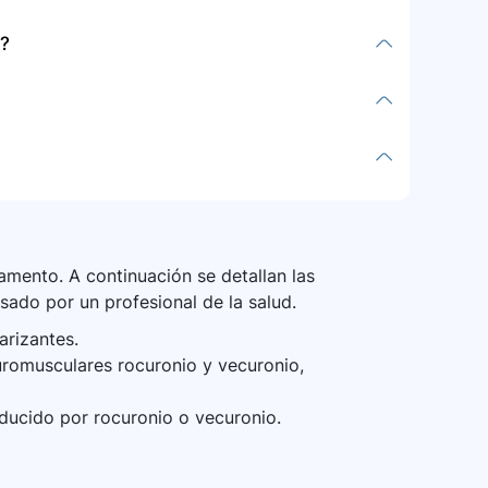
flamación o una protuberancia en el sitio de
?
enta signos de reacción alérgica, ritmo
les.
amiento o disposición; siga las
rno hospitalario controlado, el riesgo de
aso de preocupación, el personal médico
cia hepática. No se requieren ajustes de
dios en animales no muestran efectos
mento. A continuación se detallan las
sado por un profesional de la salud.
arizantes.
romusculares rocuronio y vecuronio,
nducido por rocuronio o vecuronio.