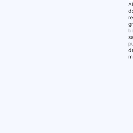
A
do
r
g
bo
s
p
d
m