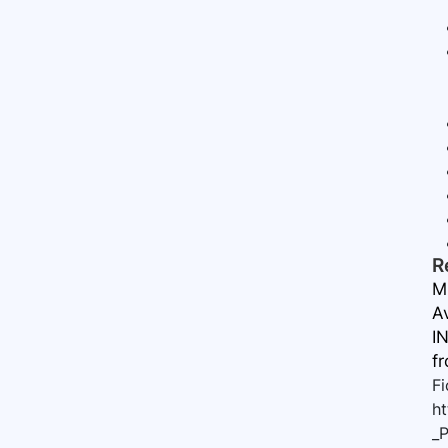
R
M
A
IN
f
Fi
h
_