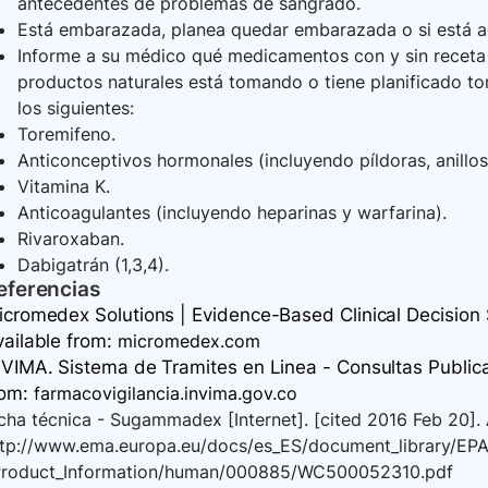
antecedentes de problemas de sangrado.
Está embarazada, planea quedar embarazada o si está
Informe a su médico qué medicamentos con y sin receta 
productos naturales está tomando o tiene planificado t
los siguientes:
Toremifeno.
Anticonceptivos hormonales (incluyendo píldoras, anillos,
Vitamina K.
Anticoagulantes (incluyendo heparinas y warfarina).
Rivaroxaban.
Dabigatrán (1,3,4).
eferencias
icromedex Solutions | Evidence-Based Clinical Decision S
vailable
from:
micromedex.com
VIMA. Sistema de Tramites en Linea - Consultas Publicas
rom:
farmacovigilancia.invima.gov.co
cha técnica - Sugammadex [Internet]. [cited 2016 Feb 20]. 
ttp://www.ema.europa.eu/docs/es_ES/document_library/EP
Product_Information/human/000885/WC500052310.pdf