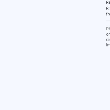
Re
Ri
f
P
o
c
i