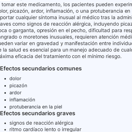
l tomar este medicamento, los pacientes pueden experim
lor, picazón, ardor, inflamación, o una protuberancia en la
eportar cualquier síntoma inusual al médico tras la adm
raves como signos de reacción alérgica, incluyendo pica
ca o garganta, opresión en el pecho, dificultad para respi
angrado o moretones inusuales, requieren atención médi
ueden variar en gravedad y manifestación entre individu
e la salud es esencial para un manejo adecuado de cualq
áxima eficacia del tratamiento con el mínimo riesgo.
Efectos secundarios comunes
dolor
picazón
ardor
inflamación
protuberancia en la piel
Efectos secundarios graves
signos de reacción alérgica
ritmo cardíaco lento o irregular