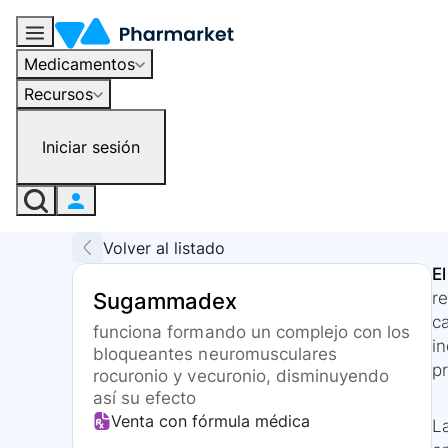
Medicamentos
Recursos
Iniciar sesión
Volver al listado
E
Sugammadex
r
c
funciona formando un complejo con los
i
bloqueantes neuromusculares
pr
rocuronio y vecuronio, disminuyendo
así su efecto
Venta con fórmula médica
L