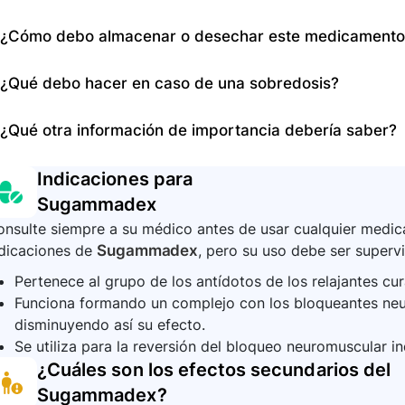
Puede provocar síntomas como dolor, picazón, ardor, in
¿Cómo debo almacenar o desechar este medicamento
inyección. Contacte a su médico inmediatamente si pres
cardíaco lento o irregular, sangrado o moretones inusua
No se proporciona información específica sobre almacen
¿Qué debo hacer en caso de una sobredosis?
instrucciones de su médico o del equipo médico.
Debido a que este medicamento se administra en un ento
¿Qué otra información de importancia debería saber?
sobredosis es extremadamente bajo. Sin embargo, en c
puede proporcionar el tratamiento necesario.
Administrar con precaución en pacientes con insuficien
Indicaciones para
dosis en insuficiencia renal leve a moderada. Los estu
Sugammadex
dañinos sobre el embarazo o desarrollo postnatal.
nsulte siempre a su médico antes de usar cualquier medica
ndicaciones de
Sugammadex
, pero su uso debe ser supervi
Pertenece al grupo de los antídotos de los relajantes cur
Funciona formando un complejo con los bloqueantes neu
disminuyendo así su efecto.
Se utiliza para la reversión del bloqueo neuromuscular i
¿Cuáles son los efectos secundarios del
Sugammadex
?