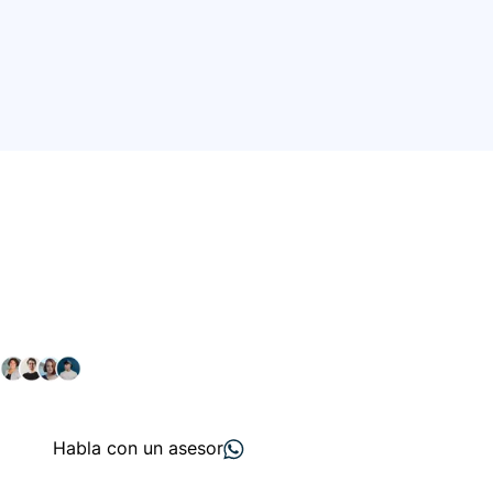
Conéctate con nuestra
comunidad farmacéutica
Explora nuestras soluciones y servicios para el sector
salud y farmacéutico.
+ 2000
proveedores
nos recomiendan
Habla con un asesor
Menú de navegación