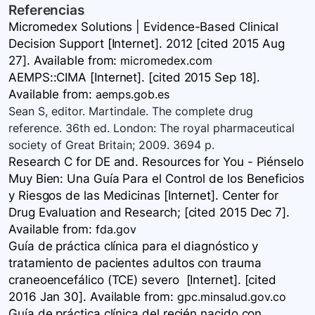
Referencias
Micromedex Solutions | Evidence-Based Clinical
Decision Support [Internet]. 2012 [cited 2015 Aug
27]. Available
from:
micromedex.com
AEMPS::CIMA [Internet]. [cited 2015 Sep 18].
Available
from:
aemps.gob.es
Sean S, editor. Martindale. The complete drug
reference. 36th ed. London: The royal pharmaceutical
society of Great Britain; 2009. 3694 p.
Research C for DE and. Resources for You - Piénselo
Muy Bien: Una Guía Para el Control de los Beneficios
y Riesgos de las Medicinas [Internet]. Center for
Drug Evaluation and Research; [cited 2015 Dec 7].
Available
from:
fda.gov
Guía de práctica clínica para el diagnóstico y
tratamiento de pacientes adultos con trauma
craneoencefálico (TCE) severo [Internet]. [cited
2016 Jan 30]. Available
from:
gpc.minsalud.gov.co
Guía de práctica clínica del recién nacido con