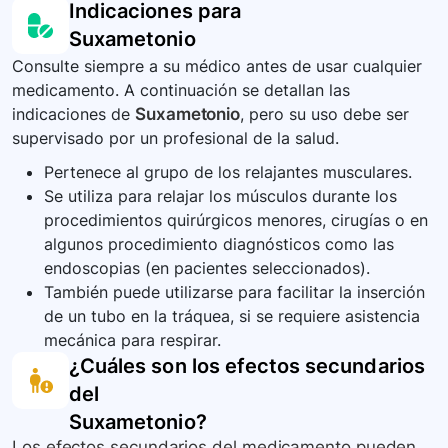
Indicaciones para
situación.
los medicamentos, vitaminas y suplementos que
Suxametonio
esté tomando, ya que pueden interactuar con el
Consulte siempre a su médico antes de usar cualquier
suxametonio. Su médico puede necesitar
medicamento. A continuación se detallan las
ajustar las dosis de sus medicamentos para
indicaciones de
Suxametonio
, pero su uso debe ser
evitar efectos secundarios.
supervisado por un profesional de la salud.
Pertenece al grupo de los relajantes musculares.
Se utiliza para relajar los músculos durante los
procedimientos quirúrgicos menores, cirugías o en
algunos procedimiento diagnósticos como las
endoscopias (en pacientes seleccionados).
También puede utilizarse para facilitar la inserción
de un tubo en la tráquea, si se requiere asistencia
mecánica para respirar.
¿Cuáles son los efectos secundarios
del
Suxametonio
?
Los efectos secundarios del medicamento pueden