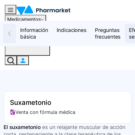
Medicamentos
Recursos
Información
Indicaciones
Preguntas
Ef
básica
frecuentes
se
Iniciar sesión
Suxametonio
Venta con fórmula médica
El suxametonio
es un relajante muscular de acción
corta, perteneciente a la clase terapéutica de los