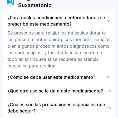
Suxametonio
¿Para cuáles condiciones o enfermedades se
prescribe este medicamento?
Se prescribe para relajar los músculos durante
los procedimientos quirúrgicos menores, cirugías
o en algunos procedimientos diagnósticos como
las endoscopias, y facilitar la inserción de un
tubo en la tráquea si se requiere asistencia
mecánica para respirar.
¿Cómo se debe usar este medicamento?
La presentación es en solución inyectable, para
¿Qué otro uso se le da a este medicamento?
administración por vía intravenosa o
intramuscular. Este medicamento solo debe ser
Además de los usos en procedimientos
¿Cuáles son las precauciones especiales que
administrado por un médico anestesiólogo o un
quirúrgicos, se utiliza para facilitar la intubación
debo seguir?
profesional en enfermería bajo estrecha
en pacientes con trauma craneoencefálico