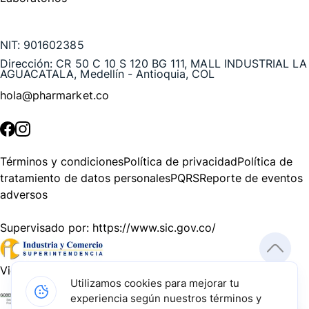
Te puede interesar
NIT:
901602385
Dirección:
CR 50 C 10 S 120 BG 111, MALL INDUSTRIAL LA
AGUACATALA, Medellín - Antioquia, COL
hola@pharmarket.co
©
2026
Pharmarket. Todos los derechos reservados.
Términos y condiciones
Política de privacidad
Política de
tratamiento de datos personales
PQRS
Reporte de eventos
adversos
Supervisado por:
https://www.sic.gov.co/
Vigilado por:
https://www.dssa.gov.co/
Utilizamos cookies para mejorar tu
experiencia según nuestros términos y