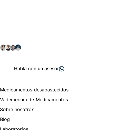
Conéctate con nuestra
comunidad farmacéutica
Explora nuestras soluciones y servicios para el sector
salud y farmacéutico.
+ 2000
proveedores
nos recomiendan
Habla con un asesor
Menú de navegación
Medicamentos desabastecidos
Vademecum de Medicamentos
Sobre nosotros
Blog
Laboratorios