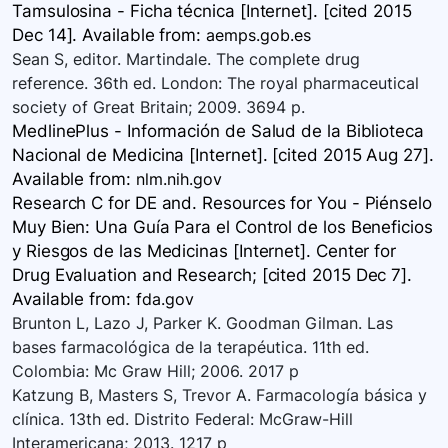
Tamsulosina - Ficha técnica [Internet]. [cited 2015
Dec 14]. Available
from:
aemps.gob.es
Sean S, editor. Martindale. The complete drug
reference. 36th ed. London: The royal pharmaceutical
society of Great Britain; 2009. 3694 p.
MedlinePlus - Información de Salud de la Biblioteca
Nacional de Medicina [Internet]. [cited 2015 Aug 27].
Available
from:
nlm.nih.gov
Research C for DE and. Resources for You - Piénselo
Muy Bien: Una Guía Para el Control de los Beneficios
y Riesgos de las Medicinas [Internet]. Center for
Drug Evaluation and Research; [cited 2015 Dec 7].
Available
from:
fda.gov
Brunton L, Lazo J, Parker K. Goodman Gilman. Las
bases farmacológica de la terapéutica. 11th ed.
Colombia: Mc Graw Hill; 2006. 2017 p
Katzung B, Masters S, Trevor A. Farmacología básica y
clínica. 13th ed. Distrito Federal: McGraw-Hill
Interamericana; 2013. 1217 p