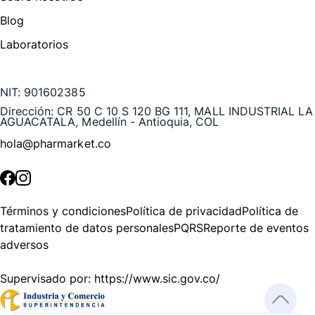
Blog
Laboratorios
Te puede interesar
NIT:
901602385
Dirección:
CR 50 C 10 S 120 BG 111, MALL INDUSTRIAL LA
AGUACATALA, Medellín - Antioquia, COL
hola@pharmarket.co
©
2026
Pharmarket. Todos los derechos reservados.
Términos y condiciones
Política de privacidad
Política de
tratamiento de datos personales
PQRS
Reporte de eventos
adversos
Supervisado por:
https://www.sic.gov.co/