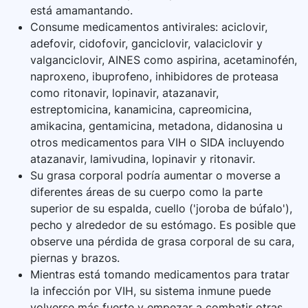
está amamantando.
Consume medicamentos antivirales: aciclovir,
adefovir, cidofovir, ganciclovir, valaciclovir y
valganciclovir, AINES como aspirina, acetaminofén,
naproxeno, ibuprofeno, inhibidores de proteasa
como ritonavir, lopinavir, atazanavir,
estreptomicina, kanamicina, capreomicina,
amikacina, gentamicina, metadona, didanosina u
otros medicamentos para VIH o SIDA incluyendo
atazanavir, lamivudina, lopinavir y ritonavir.
Su grasa corporal podría aumentar o moverse a
diferentes áreas de su cuerpo como la parte
superior de su espalda, cuello ('joroba de búfalo'),
pecho y alrededor de su estómago. Es posible que
observe una pérdida de grasa corporal de su cara,
piernas y brazos.
Mientras está tomando medicamentos para tratar
la infección por VIH, su sistema inmune puede
volverse más fuerte y empezar a combatir otras