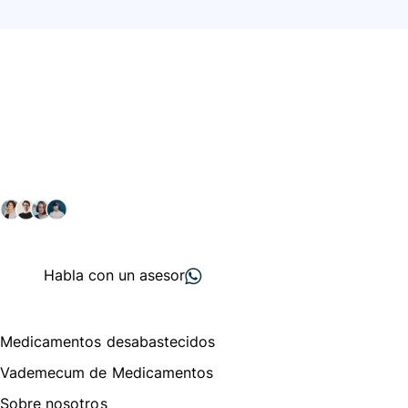
Conéctate con nuestra
comunidad farmacéutica
Explora nuestras soluciones y servicios para el sector
salud y farmacéutico.
+ 2000
proveedores
nos recomiendan
Habla con un asesor
Menú de navegación
Medicamentos desabastecidos
Vademecum de Medicamentos
Sobre nosotros