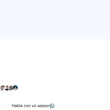
Conéctate con nuestra
comunidad farmacéutica
Explora nuestras soluciones y servicios para el sector
salud y farmacéutico.
+ 2000
proveedores
nos recomiendan
Habla con un asesor