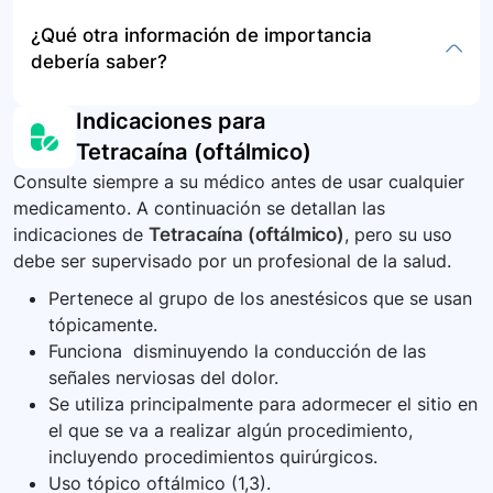
deben guardarse fuera del alcance de los niños,
En caso de sospecha de sobredosis, se debe
¿Qué otra información de importancia
en su envase original, lejos de la luz directa y la
buscar atención médica inmediata. Sin
debería saber?
humedad, y desecharse adecuadamente una
embargo, dado que este medicamento se
vez expirados o no necesarios, siguiendo las
administra en un entorno controlado por un
Es importante comunicarle al médico cualquier
Indicaciones para
recomendaciones del profesional de la salud.
profesional de la salud, el riesgo de sobredosis
síntoma inusual después de la aplicación del
Tetracaína (oftálmico)
es mínimo.
medicamento y seguir atentamente las
Consulte siempre a su médico antes de usar cualquier
instrucciones previas y posteriores a su uso.
medicamento. A continuación se detallan las
indicaciones de
Tetracaína (oftálmico)
, pero su uso
debe ser supervisado por un profesional de la salud.
Pertenece al grupo de los anestésicos que se usan
tópicamente.
Funciona disminuyendo la conducción de las
señales nerviosas del dolor.
Se utiliza principalmente para adormecer el sitio en
el que se va a realizar algún procedimiento,
incluyendo procedimientos quirúrgicos.
Uso tópico oftálmico (1,3).