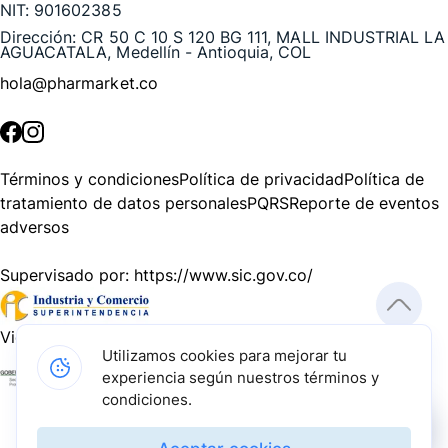
NIT:
901602385
Dirección:
CR 50 C 10 S 120 BG 111, MALL INDUSTRIAL LA
AGUACATALA, Medellín - Antioquia, COL
hola@pharmarket.co
©
2026
Pharmarket. Todos los derechos reservados.
Términos y condiciones
Política de privacidad
Política de
tratamiento de datos personales
PQRS
Reporte de eventos
adversos
Supervisado por:
https://www.sic.gov.co/
Vigilado por:
https://www.dssa.gov.co/
Utilizamos cookies para mejorar tu
experiencia según nuestros términos y
Gracias a nuestros impulsadores, podemos presentarte la
condiciones.
solución tecnológica más avanzada para resolver los
desafíos farmacéuticos de la actualidad.