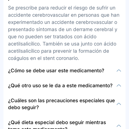
Se prescribe para reducir el riesgo de sufrir un
accidente cerebrovascular en personas que han
experimentado un accidente cerebrovascular o
presentado síntomas de un derrame cerebral y
que no pueden ser tratados con ácido
acetilsalicílico. También se usa junto con ácido
acetilsalicílico para prevenir la formación de
coágulos en el stent coronario.
¿Cómo se debe usar este medicamento?
La presentación es en tabletas para tomar por
¿Qué otro uso se le da a este medicamento?
vía oral, generalmente dos veces al día con los
alimentos. Debe tomarse a la misma hora todos
Además de su uso principal, se recomienda
¿Cuáles son las precauciones especiales que
los días según la indicación del médico,
para pacientes que han recibido un stent,
debo seguir?
siguiendo la dosificación exacta sin
ofreciendo un periodo determinado de
alteraciones. Aún si se siente bien, no debe
tratamiento antiagregante dual, según el tipo de
Informar al médico si es alérgico a la ticlopidina
¿Qué dieta especial debo seguir mientras
interrumpirse su consumo sin consultar al
stent colocado, para prevenir el riesgo de
o a cualquier otra sustancia, y sobre cualquier