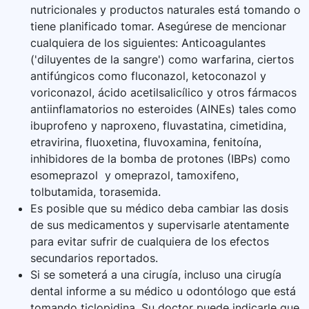
nutricionales y productos naturales está tomando o
tiene planificado tomar. Asegúrese de mencionar
cualquiera de los siguientes: Anticoagulantes
('diluyentes de la sangre') como warfarina, ciertos
antifúngicos como fluconazol, ketoconazol y
voriconazol, ácido acetilsalicílico y otros fármacos
antiinflamatorios no esteroides (AINEs) tales como
ibuprofeno y naproxeno, fluvastatina, cimetidina,
etravirina, fluoxetina, fluvoxamina, fenitoína,
inhibidores de la bomba de protones (IBPs) como
esomeprazol y omeprazol, tamoxifeno,
tolbutamida, torasemida.
Es posible que su médico deba cambiar las dosis
de sus medicamentos y supervisarle atentamente
para evitar sufrir de cualquiera de los efectos
secundarios reportados.
Si se someterá a una cirugía, incluso una cirugía
dental informe a su médico u odontólogo que está
tomando ticlopidina. Su doctor puede indicarle que