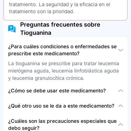
tratamiento. La seguridad y la eficacia en el
tratamiento son la prioridad.
Preguntas frecuentes sobre
Tioguanina
¿Para cuáles condiciones o enfermedades se
prescribe este medicamento?
La tioguanina se prescribe para tratar leucemia
mielógena aguda, leucemia linfoblástica aguda
y leucemia granulocítica crónica.
¿Cómo se debe usar este medicamento?
Debe administrarse una hora antes o dos horas
¿Qué otro uso se le da a este medicamento?
después de las comidas, a la misma hora todos
los días según indicaciones médicas. No tocar
Aunque principalmente se usa en el tratamiento
¿Cuáles son las precauciones especiales que
tabletas rotas directamente y usar guantes si es
de ciertos tipos de leucemia, la guía de práctica
debo seguir?
necesario manipularlas. La duración del
clínica recomienda no añadir tioguanina para el