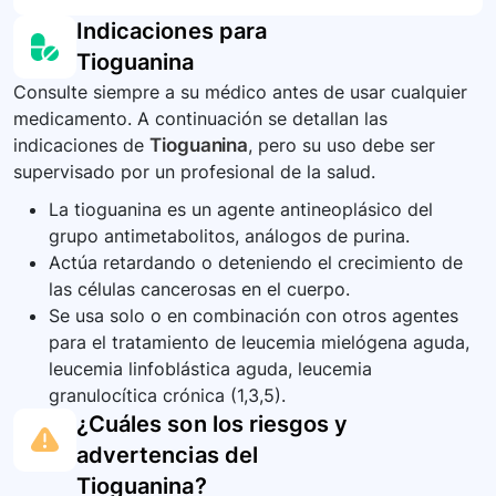
de urgencia o contactar al centro de control de
Es importante informar a todos los proveedores
Indicaciones para
envenenamiento local.
de atención médica sobre el uso de tioguanina,
Tioguanina
especialmente si se planea quedar embarazada,
Consulte siempre a su médico antes de usar cualquier
se está embarazada o amamantando. También,
medicamento. A continuación se detallan las
es crucial informar sobre cualquier medicamento
indicaciones de
Tioguanina
, pero su uso debe ser
concurrente y condiciones previas de salud.
supervisado por un profesional de la salud.
La tioguanina es un agente antineoplásico del
grupo antimetabolitos, análogos de purina.
Actúa retardando o deteniendo el crecimiento de
las células cancerosas en el cuerpo.
Se usa solo o en combinación con otros agentes
para el tratamiento de leucemia mielógena aguda,
leucemia linfoblástica aguda, leucemia
granulocítica crónica (1,3,5).
¿Cuáles son los riesgos y
advertencias del
Tioguanina
?