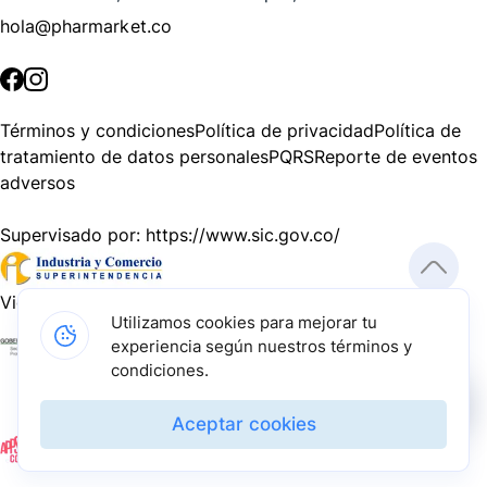
hola@pharmarket.co
©
2026
Pharmarket. Todos los derechos reservados.
Términos y condiciones
Política de privacidad
Política de
tratamiento de datos personales
PQRS
Reporte de eventos
adversos
Supervisado por:
https://www.sic.gov.co/
Vigilado por:
https://www.dssa.gov.co/
Utilizamos cookies para mejorar tu
experiencia según nuestros términos y
Gracias a nuestros impulsadores, podemos presentarte la
condiciones.
solución tecnológica más avanzada para resolver los
desafíos farmacéuticos de la actualidad.
Aceptar cookies