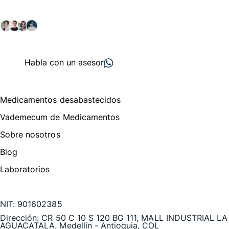
Explora nuestras soluciones y servicios para el sector
salud y farmacéutico.
+ 2000
proveedores
nos recomiendan
Habla con un asesor
Menú de navegación
Medicamentos desabastecidos
Vademecum de Medicamentos
Sobre nosotros
Blog
Laboratorios
Te puede interesar
NIT:
901602385
Dirección:
CR 50 C 10 S 120 BG 111, MALL INDUSTRIAL LA
AGUACATALA, Medellín - Antioquia, COL