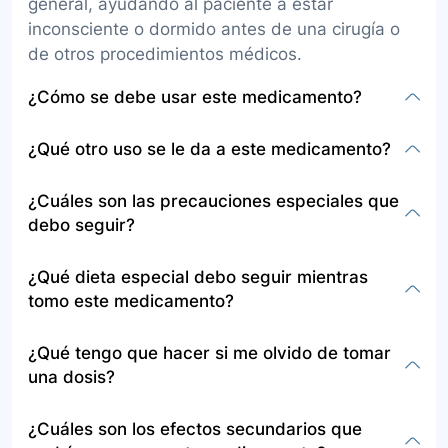
general, ayudando al paciente a estar
inconsciente o dormido antes de una cirugía o
de otros procedimientos médicos.
¿Cómo se debe usar este medicamento?
Este medicamento se presenta en polvo para
¿Qué otro uso se le da a este medicamento?
reconstituir a solución inyectable y debe ser
administrado por vía intravenosa por un
Además de su uso principal en anestesia
¿Cuáles son las precauciones especiales que
anestesiólogo en un centro hospitalario. La
general, el tiopental se recomienda en las guías
debo seguir?
administración debe seguir estrictamente las
de práctica clínica para el tratamiento de
indicaciones médicas.
adultos y niños con estado epiléptico convulsivo
Antes de ser administrado tiopental, debe
¿Qué dieta especial debo seguir mientras
refractario.
informar al médico si es alérgico al tiopental o a
tomo este medicamento?
otros anestésicos, sus condiciones de salud
como enfermedades del corazón, hígado,
Dado que el tiopental es un medicamento
¿Qué tengo que hacer si me olvido de tomar
riñones, diabetes y otros. También debe
administrado por vía intravenosa y bajo
una dosis?
informar sobre su consumo de alcohol y todos
condiciones controladas de anestesia, no se
los medicamentos que está tomando.
especifica una dieta especial mientras se toma.
El tiopental se administra bajo supervisión
¿Cuáles son los efectos secundarios que
Sin embargo, es importante seguir las
médica en un entorno hospitalario, por lo tanto,