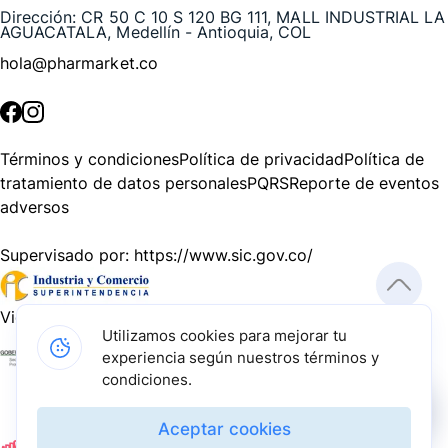
Dirección:
CR 50 C 10 S 120 BG 111, MALL INDUSTRIAL LA
AGUACATALA, Medellín - Antioquia, COL
hola@pharmarket.co
©
2026
Pharmarket. Todos los derechos reservados.
Términos y condiciones
Política de privacidad
Política de
tratamiento de datos personales
PQRS
Reporte de eventos
adversos
Supervisado por:
https://www.sic.gov.co/
Vigilado por:
https://www.dssa.gov.co/
Utilizamos cookies para mejorar tu
experiencia según nuestros términos y
Gracias a nuestros impulsadores, podemos presentarte la
condiciones.
solución tecnológica más avanzada para resolver los
desafíos farmacéuticos de la actualidad.
Aceptar cookies