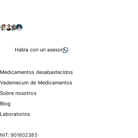
comunidad farmacéutica
Explora nuestras soluciones y servicios para el sector
salud y farmacéutico.
+ 2000
proveedores
nos recomiendan
Habla con un asesor
Menú de navegación
Medicamentos desabastecidos
Vademecum de Medicamentos
Sobre nosotros
Blog
Laboratorios
Te puede interesar
NIT:
901602385