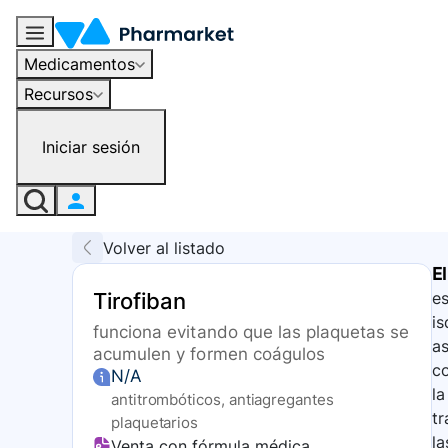
Medicamentos
Recursos
Iniciar sesión
Volver al listado
El
Tirofiban
es
is
funciona evitando que las plaquetas se
as
acumulen y formen coágulos
co
N/A
l
antitrombóticos, antiagregantes
tr
plaquetarios
la
Venta con fórmula médica