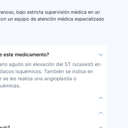
avenoso, bajo estricta supervisión médica en un
r con un equipo de atención médica especializado
be este medicamento?
ario agudo sin elevación del ST (scasest) en
rdiacos isquémicos. También se indica en
se les realiza una angioplastia o
quémicas.
 vía intravenosa, debe ser administrado por
tado para monitorizar al paciente durante la
nos cardiacos isquémicos en ciertas
guir?