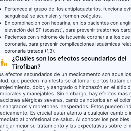
Pertenece al grupo de los antiplaquetarios, funciona evi
sanguínea) se acumulen y formen coágulos.
En combinación con heparina, en los pacientes con angi
elevación del ST (scasest), para prevenir trastornos car
Pacientes con síndrome de isquemia coronaria a los que 
coronaria, para prevenir complicaciones isquémicas relac
coronaria tratada (1,3).
¿Cuáles son los efectos secundarios del
Tirofiban
?
os efectos secundarios de un medicamento son aquellos 
alud, que pueden manifestarse al tomar ciertos tratami
rojecimiento, dolor, y sangrado o hinchazón en el sitio 
emporales y manejables. Sin embargo, hay efectos más 
acciones alérgicas severas, cambios notorios en el color 
e sangrados y moretones inesperados. Estos pueden indi
edicamento. Es crucial estar atento a cualquier cambio i
nmediato al profesional de salud. Al conocer los posible
anejar mejor su tratamiento y las expectativas sobre el