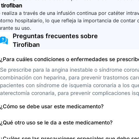
 tirofiban
 realiza a través de una infusión continua por catéter intr
torno hospitalario, lo que refleja la importancia de conta
rante su uso.
Preguntas frecuentes sobre
Tirofiban
¿Para cuáles condiciones o enfermedades se prescri
Se prescribe para la angina inestable o síndrome coron
combinación con heparina, para prevenir trastornos ca
pacientes con síndrome de isquemia coronaria a los que 
aterectomía coronaria, para prevenir complicaciones is
¿Cómo se debe usar este medicamento?
La tirofibán se administra como solución inyectable por
¿Qué otro uso se le da a este medicamento?
un profesional en enfermería en un centro médico habili
administración.
Además de su uso primario en la prevención de trastor
¿Cuáles son las precauciones especiales que debo se