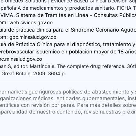
cromedex Solutions | Evidence-Based Clinical Decision Su
spañola A de medicamentos y productos sanitario. FICHA T
VIMA. Sistema de Tramites en Linea - Consultas Públicas
rom:
web.sivicos.gov.co
ía de práctica clínica para el Síndrome Coronario Agudo. 
rom:
gpc.minsalud.gov.co
ía de Práctica Clínica para el diagnóstico, tratamiento 
rebrovascular isquémico en población mayor de 18 años​ [
pc.minsalud.gov.co
an S, editor. Martindale. The complete drug reference. 36
 Great Britain; 2009. 3694 p.
harmarket sigue rigurosas políticas de abastecimiento y
rganizaciones médicas, entidades gubernamentales, inst
ientíficas con revisión por pares. Para más detalles sob
mparcialidad de nuestro contenido, revise nuestras próxi