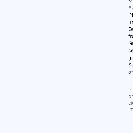
Mi
E
IN
f
Gu
f
Gu
ce
g
Se
of
P
o
c
i