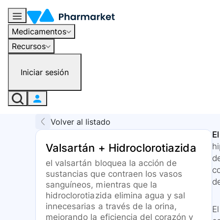
Medicamentos
Recursos
Iniciar sesión
Volver al listado
E
Valsartán + Hidroclorotiazida
h
de
el valsartán bloquea la acción de
c
sustancias que contraen los vasos
de
sanguíneos, mientras que la
hidroclorotiazida elimina agua y sal
innecesarias a través de la orina,
E
mejorando la eficiencia del corazón y