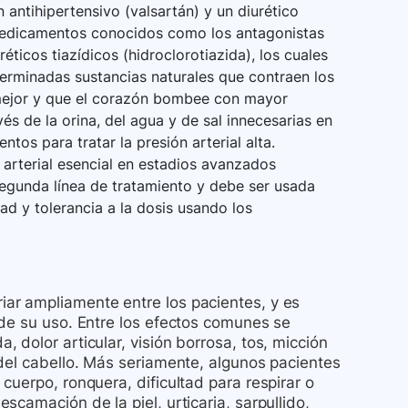
ntihipertensivo (valsartán) y un diurético
 medicamentos conocidos como los antagonistas
uréticos tiazídicos (hidroclorotiazida), los cuales
erminadas sustancias naturales que contraen los
 mejor y que el corazón bombee con mayor
vés de la orina, del agua y de sal innecesarias en
os para tratar la presión arterial alta.
 arterial esencial en estadios avanzados
gunda línea de tratamiento y debe ser usada
d y tolerancia a la dosis usando los
ar ampliamente entre los pacientes, y es
 de su uso. Entre los efectos comunes se
dolor articular, visión borrosa, tos, micción
del cabello. Más seriamente, algunos pacientes
cuerpo, ronquera, dificultad para respirar o
camación de la piel, urticaria, sarpullido,