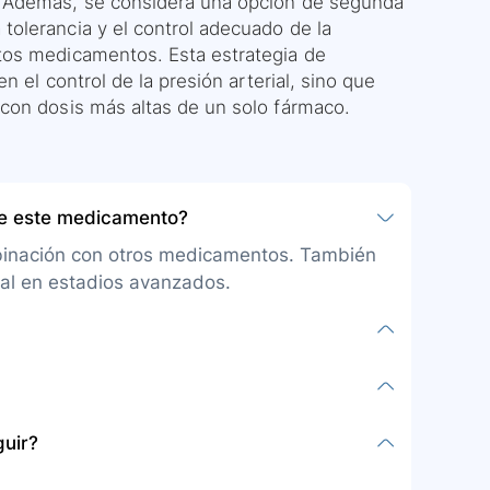
. Además, se considera una opción de segunda
olerancia y el control adecuado de la
tos medicamentos. Esta estrategia de
n el control de la presión arterial, sino que
con dosis más altas de un solo fármaco.
be este medicamento?
combinación con otros medicamentos. También
cial en estadios avanzados.
 oral, usualmente una vez al día con o sin
l médico incrementará gradualmente.
ativo en el manejo de hipertensión arterial
guir?
 del riñón, corazón o hígado, diabetes o si