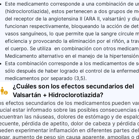
Este medicamento corresponde a una combinación de un a
(hidroclorotiazida), estos pertenecen a dos grupos de
del receptor de la angiotensina II (ARA II, valsartán) y di
funcionan respectivamente, bloqueando la acción de det
vasos sanguíneos, lo que permite que la sangre circule
eficiencia y provocando la eliminación por el riñón, a tra
el cuerpo. Se utiliza en combinación con otros medicament
Medicamento alternativo en el manejo de la hipertensión
Esta combinación corresponde a los medicamentos de se
sólo después de haber logrado el control de la enfermeda
medicamentos por separado (3,5).
¿Cuáles son los efectos secundarios del
Valsartán + Hidroclorotiazida
?
os efectos secundarios de los medicamentos pueden vari
rucial estar informado sobre las posibles consecuencias
cuentran las náuseas, dolores de estómago y de espalda, 
recuente, pérdida de apetito, dolor de cabeza y pérdida 
ueden experimentar inflamación en diferentes partes del 
agar, aumento de peso sin causa aparente, ampollas o des