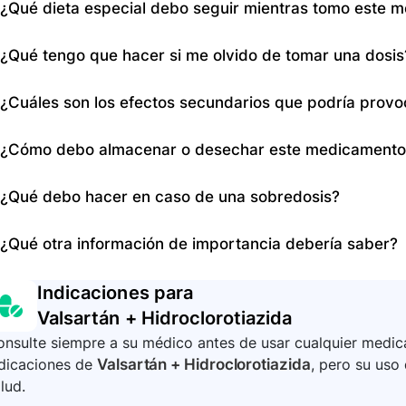
¿Qué dieta especial debo seguir mientras tomo este 
está tomando aliskireno. Evite el aliskireno si tiene di
embarazarse o está amamantando, consulte a su médi
Siga las indicaciones médicas sobre dieta baja en sal 
¿Qué tengo que hacer si me olvido de tomar una dosis
potasio. Evite sustitutos de la sal que contengan potas
Si olvida una dosis, tómela tan pronto como lo recuerd
¿Cuáles son los efectos secundarios que podría prov
dosis. No tome una dosis adicional para compensar la d
Los efectos secundarios pueden incluir inflamación faci
¿Cómo debo almacenar o desechar este medicamento
sin razón, sequedad de boca, sed, náuseas, debilidad, 
inusual, dolor estomacal o articular. Informe al médico
Almacene el medicamento según las instrucciones de la
¿Qué debo hacer en caso de una sobredosis?
farmacéutico sobre el modo adecuado de desecho.
En caso de sobredosis, busque atención médica de emer
¿Qué otra información de importancia debería saber?
intoxicaciones.
Es importante informar al médico y al personal del la
Indicaciones para
antes de realizar cualquier prueba de laboratorio.
Valsartán + Hidroclorotiazida
nsulte siempre a su médico antes de usar cualquier medica
ndicaciones de
Valsartán + Hidroclorotiazida
, pero su uso
lud.