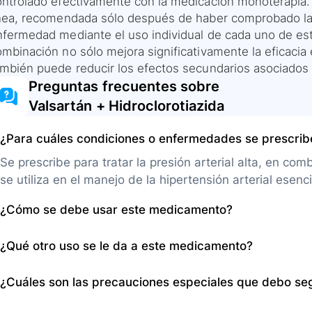
ontrolado efectivamente con la medicación monoterapia
ínea, recomendada sólo después de haber comprobado la t
nfermedad mediante el uso individual de cada uno de es
mbinación no sólo mejora significativamente la eficacia e
ambién puede reducir los efectos secundarios asociados 
Preguntas frecuentes sobre
Valsartán + Hidroclorotiazida
¿Para cuáles condiciones o enfermedades se prescri
Se prescribe para tratar la presión arterial alta, en 
se utiliza en el manejo de la hipertensión arterial esen
¿Cómo se debe usar este medicamento?
Se administra en tabletas o cápsulas para tomar por vía
¿Qué otro uso se le da a este medicamento?
alimentos. Se debe comenzar con una dosis baja que e
Además de su uso principal en la hipertensión, es altern
¿Cuáles son las precauciones especiales que debo se
esencial en estadios avanzados.
Informe al médico sobre alergias, si tiene enfermedades