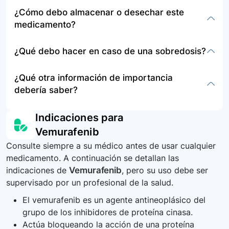
espere hasta la próxima toma. No duplique la
Los efectos secundarios incluyen cambios en la
¿Cómo debo almacenar o desechar este
dosis para compensar la olvidada.
piel, verrugas, llagas, fatiga, sangrado inusual,
medicamento?
náuseas, dolor abdominal, ictericia, sensibilidad
a la luz, enrojecimiento ocular, visión borrosa,
Almacene Vemurafenib en lugar seguro, fuera
¿Qué debo hacer en caso de una sobredosis?
cansancio, dolor muscular o articular, cambios
del alcance de los niños, a temperatura
en el gusto, pérdida del cabello, entre otros.
ambiente y lejos de la luz directa y humedad.
En caso de sobredosis, busque atención médica
¿Qué otra información de importancia
Para desechar, siga las recomendaciones de su
de urgencia inmediatamente.
debería saber?
farmacéutico o las regulaciones locales sobre
eliminación de medicamentos.
Siga todas las indicaciones de su médico,
Indicaciones para
informe sobre cualquier efecto secundario, evite
Vemurafenib
cambiar la dosis por su cuenta, y reporte los
Consulte siempre a su médico antes de usar cualquier
eventos adversos al Programa Nacional de
medicamento. A continuación se detallan las
Farmacovigilancia del INVIMA o a su médico.
indicaciones de
Vemurafenib
, pero su uso debe ser
supervisado por un profesional de la salud.
El vemurafenib es un agente antineoplásico del
grupo de los inhibidores de proteína cinasa.
Actúa bloqueando la acción de una proteína