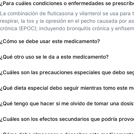
¿Para cuáles condiciones o enfermedades se prescri
La combinación de fluticasona y vilanterol se usa para tra
respirar, la tos y la opresión en el pecho causada por
crónica (EPOC); incluyendo bronquitis crónica y enfisem
¿Cómo se debe usar este medicamento?
Se inhala una vez al día usando un inhalador especial. 
¿Qué otro uso se le da a este medicamento?
repentinos de ahogo o sibilancias, para eso se debe uti
diariamente, incluso si no presenta síntomas.
No se menciona un uso alternativo específico para el vil
¿Cuáles son las precauciones especiales que debo se
de asma y EPOC en la información proporcionada.
Informar si es alérgico a alguno de sus componentes, si
¿Qué dieta especial debo seguir mientras tomo este 
alta, diabetes, enfermedades del sistema inmune, entr
No se especifica una dieta especial a seguir mientras s
¿Qué tengo que hacer si me olvido de tomar una dosis
vilanterol/fluticasona en la información proporcionada.
No se proporciona una respuesta específica para la omis
¿Cuáles son los efectos secundarios que podría prov
en la información proporcionada. Por lo general, se rec
ya es casi el momento de la próxima dosis, continuar con
Incluye dolor de cabeza, espalda, articulaciones, fiebre