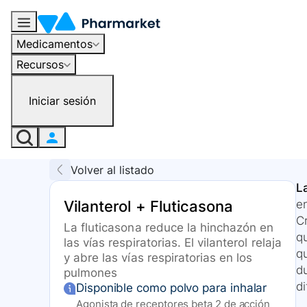
Medicamentos
Recursos
Iniciar sesión
Volver al listado
L
Vilanterol + Fluticasona
e
C
La fluticasona reduce la hinchazón en
qu
las vías respiratorias. El vilanterol relaja
qu
y abre las vías respiratorias en los
du
pulmones
di
Disponible como polvo para inhalar
Agonista de receptores beta 2 de acción