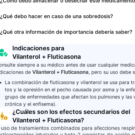
¿Cómo debo almacenar o desechar este medicamento
arterial, problemas respiratorios, dolor de pecho, latid
fiebre, visión borrosa, niveles alterados de azúcar en 
La información proporcionada no incluye detalles espec
¿Qué debo hacer en caso de una sobredosis?
del vilanterol/fluticasona, pero generalmente se recomie
no desechar los medicamentos en el inodoro o drenaje
No se proporciona una respuesta específica para el cas
¿Qué otra información de importancia debería saber?
la información dada. Generalmente, en caso de sobred
de emergencia o contactar a un centro de control de 
Es importante no utilizar vilanterol/fluticasona como 
Indicaciones para
asma. Debe ser consciente de los efectos secundarios y
Vilanterol + Fluticasona
su estado de salud. También es crucial seguir las rec
nsulte siempre a su médico antes de usar cualquier medica
especiales como embarazo, lactancia, y enfermedades 
ndicaciones de
Vilanterol + Fluticasona
, pero su uso debe s
La combinación de fluticasona y vilanterol se usa para trata
tos y la opresión en el pecho causada por asma y la en
grupo de enfermedades que afectan los pulmones y las vía
crónica y el enfisema).
¿Cuáles son los efectos secundarios del
Vilanterol + Fluticasona
?
l uso de tratamientos combinados para afecciones respi
orticosteroides inhalados y beta-2 agonistas de acción