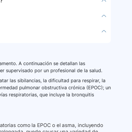
?
os cardíacos rápidos, infecciones bucales,
sangre y potasio, y desórdenes hormonales.
íficos sobre el almacenamiento o disposición
nda seguir las instrucciones del fabricante y
s a menos que se indique.
o de sobredosis de vilanterol/fluticasona en
osis, es necesario buscar atención médica
envenenamiento de inmediato.
medicamento de rescate para ataques de
 notificar a su médico cualquier cambio en
omendaciones para pacientes con condiciones
mento. A continuación se detallan las
hepáticas o renales.
er supervisado por un profesional de la salud.
r las sibilancias, la dificultad para respirar, la
fermedad pulmonar obstructiva crónica (EPOC); un
s respiratorias, que incluye la bronquitis
ratorias como la EPOC o el asma, incluyendo
 prolongada, puede causar una variedad de