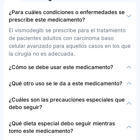
¿Para cuáles condiciones o enfermedades se
prescribe este medicamento?
El vismodegib se prescribe para el tratamiento
de pacientes adultos con carcinoma baso
celular avanzado para aquellos casos en los que
la cirugía no es adecuada.
¿Cómo se debe usar este medicamento?
El medicamento se presenta en cápsulas para
¿Qué otro uso se le da a este medicamento?
tomar por vía oral, generalmente una vez al día,
con o sin alimentos. Las cápsulas no deben
No se mencionan usos adicionales para el
¿Cuáles son las precauciones especiales que
partirse, masticarse, ni triturarse, y se deben
vismodegib fuera de su indicación para tratar el
debo seguir?
tragar enteras. Es importante tomar el
carcinoma baso celular avanzado.
medicamento aproximadamente a la misma
Antes de tomar vismodegib, informe a su
¿Qué dieta especial debo seguir mientras
hora todos los días y seguir atentamente las
médico sobre alergias a este medicamento o a
tomo este medicamento?
indicaciones del médico y de la fórmula.
otros, estado de embarazo o lactancia, y