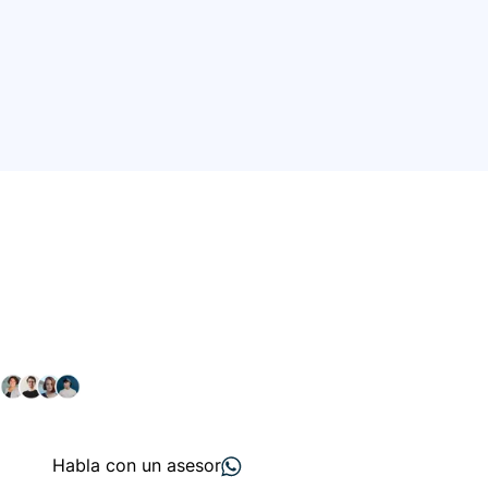
Conéctate con nuestra
comunidad farmacéutica
Explora nuestras soluciones y servicios para el sector
salud y farmacéutico.
+ 2000
proveedores
nos recomiendan
Habla con un asesor