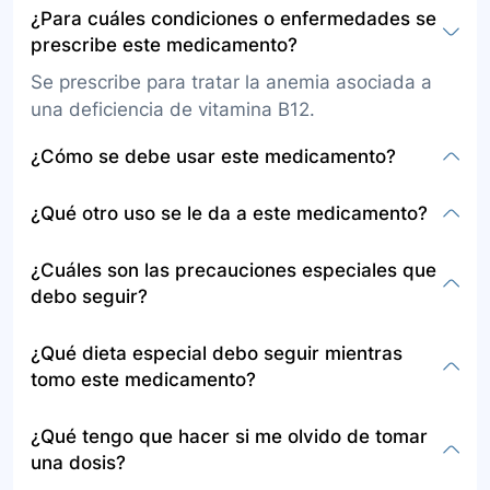
¿Para cuáles condiciones o enfermedades se
prescribe este medicamento?
Se prescribe para tratar la anemia asociada a
una deficiencia de vitamina B12.
¿Cómo se debe usar este medicamento?
El medicamento se administra por vía
¿Qué otro uso se le da a este medicamento?
intramuscular o subcutánea. Se inicia con una
frecuencia mayor durante los 6 a 7 primeros
Además del tratamiento de la anemia por
¿Cuáles son las precauciones especiales que
días de tratamiento y, posteriormente, la
deficiencia de vitamina B12, no se ha reportado
debo seguir?
frecuencia se reduce a medida que la condición
oficialmente otro uso. Sin embargo, se debe
del paciente mejora.
consultar al médico para usos específicos.
Informe a su médico si es alérgico a la
¿Qué dieta especial debo seguir mientras
cianocobalamina, tiene enfermedades de los
tomo este medicamento?
riñones o el hígado, está embarazada o
amamantando, consume alcohol o está
No se especifica una dieta especial, pero se
¿Qué tengo que hacer si me olvido de tomar
tomando otros medicamentos.
recomienda seguir las indicaciones dietéticas de
una dosis?
su médico.