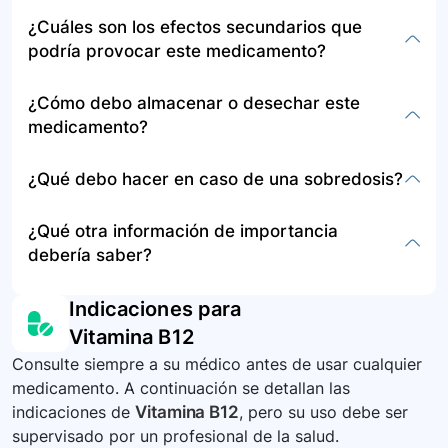
Consulte a su médico sobre el procedimiento a
¿Cuáles son los efectos secundarios que
seguir en caso de olvido de una dosis, ya que
podría provocar este medicamento?
este medicamento se administra bajo
supervisión médica.
Incluyen diarrea, sensación de hinchazón,
¿Cómo debo almacenar o desechar este
reacciones alérgicas, debilidad, calambres
medicamento?
musculares, dolor de piernas, sed extrema,
confusión, dificultad para respirar y cambios en
El método de almacenamiento o disposición no
¿Qué debo hacer en caso de una sobredosis?
la frecuencia urinaria. Consulte a su médico si
se especifica aquí, pero generalmente se
experimenta estos u otros síntomas.
recomienda seguir las instrucciones de
En caso de sobredosis, busque atención médica
¿Qué otra información de importancia
almacenamiento proporcionadas por el médico o
de emergencia o llame al centro de control de
debería saber?
farmacéutico.
intoxicaciones local inmediatamente.
Es importante tener en cuenta que no se
Indicaciones para
recomienda el uso rutinario de vitamina B12 en
Vitamina B12
pacientes con abuso o dependencia del alcohol
Consulte siempre a su médico antes de usar cualquier
sin anemia megaloblástica o niveles bajos
medicamento. A continuación se detallan las
comprobados de vitamina B12 y ácido fólico.
indicaciones de
Vitamina B12
, pero su uso debe ser
supervisado por un profesional de la salud.