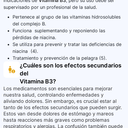
indicaciones de
Vitamina B3
, pero su uso debe ser
haga preguntas si tiene dudas especialmente
supervisado por un profesional de la salud.
sobre posibles interacciones con otros
medicamentos o alimentos.
Pertenece al grupo de las vitaminas hidrosolubles
del complejo B.
Funciona suplementando y reponiendo las
pérdidas de niacina.
Se utiliza para prevenir y tratar las deficiencias de
niacina (4).
Tratamiento y prevención de la pelagra (5).
¿Cuáles son los efectos secundarios
del
Vitamina B3
?
Los medicamentos son esenciales para mejorar
nuestra salud, controlando enfermedades y
aliviando dolores. Sin embargo, es crucial estar al
tanto de los efectos secundarios que pueden surgir.
Estos van desde dolores de estómago y mareos
hasta reacciones más graves como problemas
respiratorios y alergias. La confusión también puede