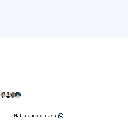
Conéctate con nuestra
comunidad farmacéutica
Explora nuestras soluciones y servicios para el sector
salud y farmacéutico.
+ 2000
proveedores
nos recomiendan
Habla con un asesor
Menú de navegación