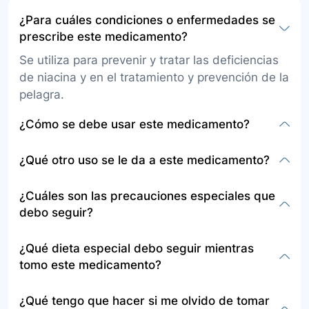
¿Para cuáles condiciones o enfermedades se
prescribe este medicamento?
Se utiliza para prevenir y tratar las deficiencias
de niacina y en el tratamiento y prevención de la
pelagra.
¿Cómo se debe usar este medicamento?
Este medicamento se administra por vía oral,
¿Qué otro uso se le da a este medicamento?
con o sin alimento, siguiendo atentamente las
instrucciones del médico y asegurándose de
Aparte de su uso como vitamina y suplemento
¿Cuáles son las precauciones especiales que
entender bien cómo administrarlo
para las deficiencias de niacina, para
debo seguir?
correctamente. La duración del tratamiento
información sobre el uso de este medicamento
depende de varios factores como el tipo de
en el contexto cardiovascular específicamente
Informar al médico si es alérgico a la niacina,
¿Qué dieta especial debo seguir mientras
medicamento, la respuesta del cuerpo y el tipo
para dislipidemias, ver la sección de
tiene historial de enfermedades como de la
tomo este medicamento?
de afección que tenga.
cardiovascular/dislipidemias/ácido nicotínico.
vesícula biliar, úlcera péptica, enfermedad
hepática, entre otras, está embarazada o
No se especifica una dieta especial, pero es
¿Qué tengo que hacer si me olvido de tomar
amamantando, está tomando otros
importante evitar los alimentos que aparecen en