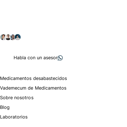
Conéctate con nuestra
comunidad farmacéutica
Explora nuestras soluciones y servicios para el sector
salud y farmacéutico.
+ 2000
proveedores
nos recomiendan
Habla con un asesor
Menú de navegación
Medicamentos desabastecidos
Vademecum de Medicamentos
Sobre nosotros
Blog
Laboratorios
Te puede interesar