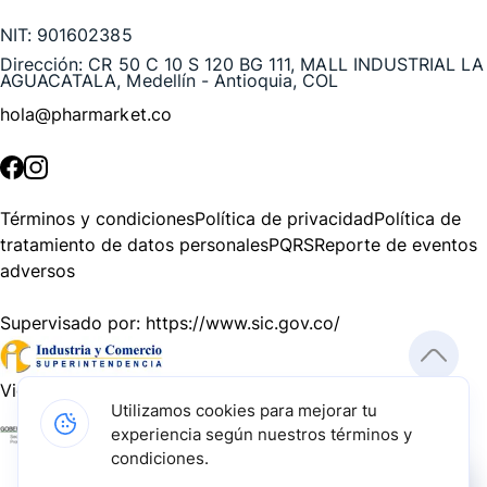
NIT:
901602385
Dirección:
CR 50 C 10 S 120 BG 111, MALL INDUSTRIAL LA
AGUACATALA, Medellín - Antioquia, COL
hola@pharmarket.co
©
2026
Pharmarket. Todos los derechos reservados.
Términos y condiciones
Política de privacidad
Política de
tratamiento de datos personales
PQRS
Reporte de eventos
adversos
Supervisado por:
https://www.sic.gov.co/
Vigilado por:
https://www.dssa.gov.co/
Utilizamos cookies para mejorar tu
experiencia según nuestros términos y
Gracias a nuestros impulsadores, podemos presentarte la
condiciones.
solución tecnológica más avanzada para resolver los