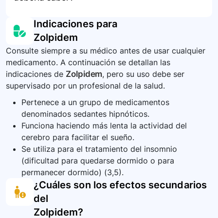
emergencia.
medicamentos en su envase original, lejos del
Los síntomas de una sobredosis pueden incluir
alcance de niños y no exponerlos a la luz
somnolencia severa, confusión, debilidad
Es importante no comprar medicamentos como
Indicaciones para
directa, calor o humedad. El desecho debe
muscular, y dificultad para respirar.
zolpidem por internet sin garantías de
Zolpidem
hacerse de forma segura.
seguridad, ya que existe el riesgo de obtener
Consulte siempre a su médico antes de usar cualquier
productos adulterados. Además, siempre
medicamento. A continuación se detallan las
informe a su médico acerca de todos los
indicaciones de
Zolpidem
, pero su uso debe ser
medicamentos que está tomando y reporte
supervisado por un profesional de la salud.
cualquier efecto secundario o reacción adversa.
Pertenece a un grupo de medicamentos
denominados sedantes hipnóticos.
Funciona haciendo más lenta la actividad del
cerebro para facilitar el sueño.
Se utiliza para el tratamiento del insomnio
(dificultad para quedarse dormido o para
permanecer dormido) (3,5).
¿Cuáles son los efectos secundarios
del
Zolpidem
?