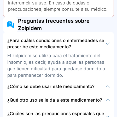
interrumpir su uso. En caso de dudas o
preocupaciones, siempre consulte a su médico.
Preguntas frecuentes sobre
Zolpidem
¿Para cuáles condiciones o enfermedades se
prescribe este medicamento?
El zolpidem se utiliza para el tratamiento del
insomnio, es decir, ayuda a aquellas personas
que tienen dificultad para quedarse dormido o
para permanecer dormido.
¿Cómo se debe usar este medicamento?
Este medicamento se administra por vía oral, en
¿Qué otro uso se le da a este medicamento?
tabletas convencionales o de liberación
prolongada. Debe tomarse inmediatamente
Aparte de su uso principal para tratar el
¿Cuáles son las precauciones especiales que
antes de acostarse o cuando se tenga dificultad
insomnio, no se menciona en la información