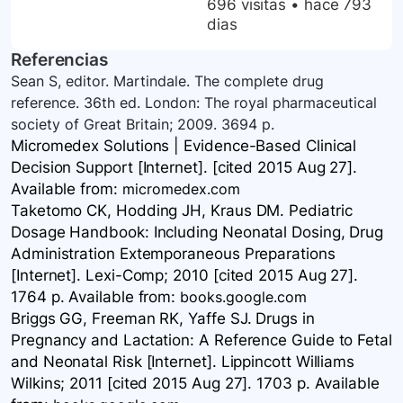
696 visitas
•
hace 793
dias
Referencias
Sean S, editor. Martindale. The complete drug
reference. 36th ed. London: The royal pharmaceutical
society of Great Britain; 2009. 3694 p.
Micromedex Solutions | Evidence-Based Clinical
Decision Support [Internet]. [cited 2015 Aug 27].
Available
from:
micromedex.com
Taketomo CK, Hodding JH, Kraus DM. Pediatric
Dosage Handbook: Including Neonatal Dosing, Drug
Administration Extemporaneous Preparations
[Internet]. Lexi-Comp; 2010 [cited 2015 Aug 27].
1764 p. Available
from:
books.google.com
Briggs GG, Freeman RK, Yaffe SJ. Drugs in
Pregnancy and Lactation: A Reference Guide to Fetal
and Neonatal Risk [Internet]. Lippincott Williams
Wilkins; 2011 [cited 2015 Aug 27]. 1703 p. Available