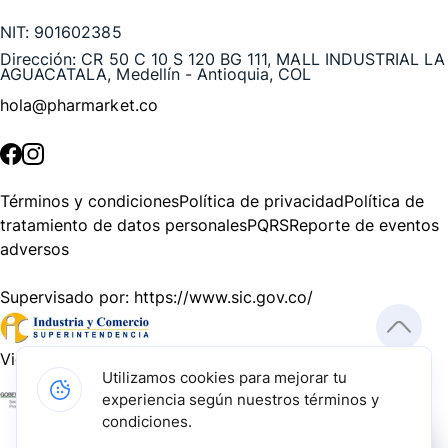
NIT:
901602385
Dirección:
CR 50 C 10 S 120 BG 111, MALL INDUSTRIAL LA
AGUACATALA, Medellín - Antioquia, COL
hola@pharmarket.co
©
2026
Pharmarket. Todos los derechos reservados.
Términos y condiciones
Política de privacidad
Política de
tratamiento de datos personales
PQRS
Reporte de eventos
adversos
Supervisado por:
https://www.sic.gov.co/
Vigilado por:
https://www.dssa.gov.co/
Utilizamos cookies para mejorar tu
experiencia según nuestros términos y
Gracias a nuestros impulsadores, podemos presentarte la
condiciones.
solución tecnológica más avanzada para resolver los