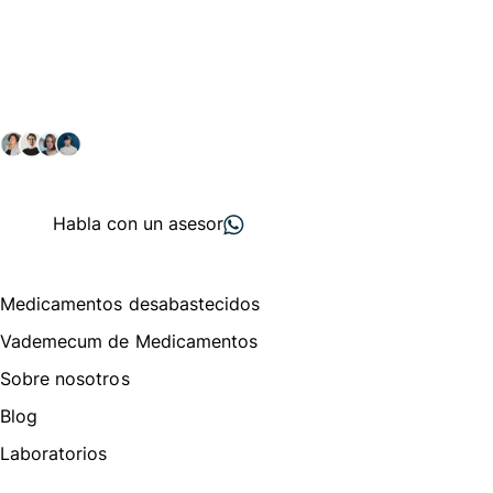
Conéctate con nuestra
comunidad farmacéutica
Explora nuestras soluciones y servicios para el sector
salud y farmacéutico.
+ 2000
proveedores
nos recomiendan
Habla con un asesor
Menú de navegación
Medicamentos desabastecidos
Vademecum de Medicamentos
Sobre nosotros
Blog
Laboratorios
Te puede interesar