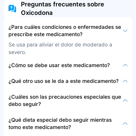
Preguntas frecuentes sobre
Oxicodona
¿Para cuáles condiciones o enfermedades se
prescribe este medicamento?
Se usa para aliviar el dolor de moderado a
severo.
¿Cómo se debe usar este medicamento?
Vía oral: Su médico le indicará la frecuencia con
¿Qué otro uso se le da a este medicamento?
la que debe usar este medicamento
dependiendo de la presentación. Solución oral:
Además de su uso principal para el dolor, no se
¿Cuáles son las precauciones especiales que
Se usa en niños o en pacientes que no pueden
menciona otro uso en la información
debo seguir?
tragar. Vía parenteral: Debe ser administrado
proporcionada.
por un profesional en enfermería.
Informe a su médico si es alérgico a la
¿Qué dieta especial debo seguir mientras
oxicodona o tiene condiciones de salud como
tomo este medicamento?
obstrucciones intestinales, convulsiones,