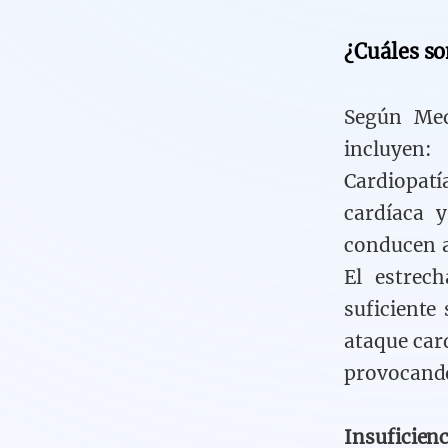
¿Cuáles so
Según Med
incluyen:
Cardiopat
cardíaca 
conducen a
El estrec
suficiente
ataque card
provocando
Insuficien