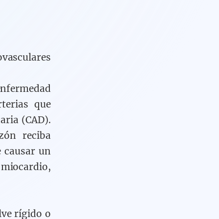
vasculares
enfermedad
terias que
aria (CAD).
zón reciba
e causar un
l miocardio,
ve rígido o