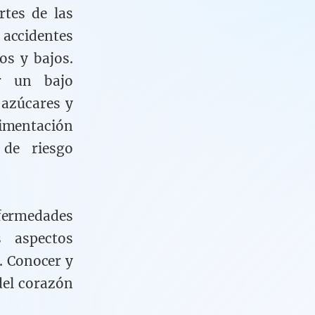
rtes de las
cidentes
os y bajos.
or un bajo
 azúcares y
imentación
 de riesgo
fermedades
s aspectos
. Conocer y
del corazón