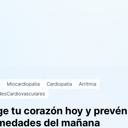
Miocardiopatia
Cardiopatia
Arritmia
esCardiovasculares
ge tu corazón hoy y prevén
medades del mañana