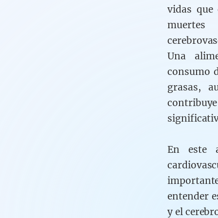
vidas que 
muertes
cerebrovas
Una alime
consumo de
grasas, a
contribuy
significati
En este a
cardiovas
importante
entender e
y el cerebr