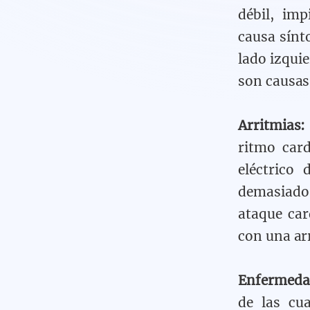
débil, im
causa sínt
lado izquie
son causas
Arritmias:
ritmo car
eléctrico
demasiado 
ataque car
con una ar
Enfermedad
de las cu