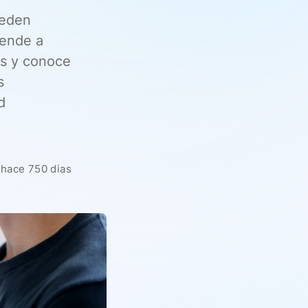
ueden
rende a
les y conoce
s
d
hace 750 dias