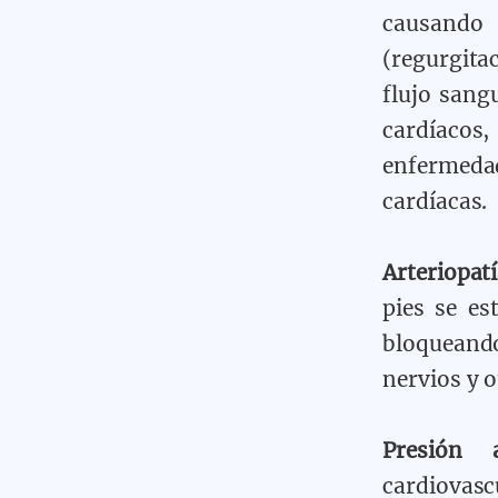
causando 
(regurgitac
flujo sang
cardíacos
enfermeda
cardíacas.
Arteriopatí
pies se es
bloqueand
nervios y o
Presión 
cardiovas