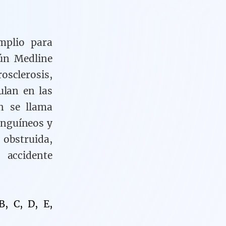
mplio para
ún Medline
osclerosis,
ulan en las
n se llama
anguíneos y
 obstruida,
accidente
B, C, D, E,