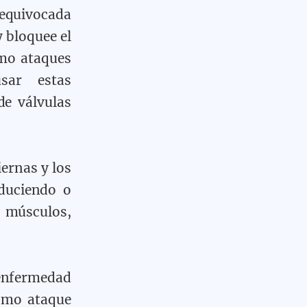
equivocada
y bloquee el
omo ataques
usar estas
e válvulas
iernas y los
educiendo o
 músculos,
fermedad
omo ataque