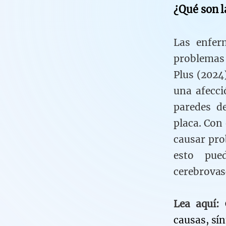
¿Qué son l
Las enfer
problemas
Plus (2024
una afecci
paredes d
placa. Con
causar pro
esto pue
cerebrovas
Lea aquí:
causas, sí